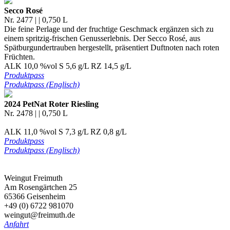
Secco Rosé
Nr. 2477 | | 0,750 L
Die feine Perlage und der fruchtige Geschmack ergänzen sich zu
einem spritzig-frischen Genusserlebnis. Der Secco Rosé, aus
Spätburgundertrauben hergestellt, präsentiert Duftnoten nach roten
Früchten.
ALK 10,0 %vol S 5,6 g/L RZ 14,5 g/L
Produktpass
Produktpass (Englisch)
2024 PetNat Roter Riesling
Nr. 2478 | | 0,750 L
ALK 11,0 %vol S 7,3 g/L RZ 0,8 g/L
Produktpass
Produktpass (Englisch)
Weingut Freimuth
Am Rosengärtchen 25
65366 Geisenheim
+49 (0) 6722 981070
weingut@freimuth.de
Anfahrt