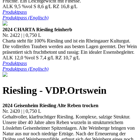
Früchte. Ein Leichtgewicht mit Finesse.
ALK 9,5 %vol S 8,6 g/L RZ 16,8 g/L
Produktpass
Produktpass (Englisch)
2024 CHARTA Riesling feinherb
Nr. 2422 | | 0,750 L
Charta steht für 100% Riesling und ist ein Rheingauer Kulturgut.
Die vollreifen Trauben werden aus besten Lagen geerntet. Der Wein
präsentiert sich fruchtbetont und rassig: Ein idealer Essensbegleiter.
ALK 12,0 %vol S 7,4 g/L RZ 10,7 g/L
Produktpass
Produktpass (Englisch)
Riesling - VDP.Ortswein
2024 Geisenheim Riesling Alte Reben trocken
Nr. 2420 | | 0,750 L
Gehaltvoller, klarfruchtiger Riesling. Komplexe, salzige Struktur.
Unsere über 40 Jahre alten Reben wurzeln in strukturreichem
Lösslehm Geisenheimer Spitzenlagen. Alte Weinberge bringen von
Natur aus nur noch niedrige Erträge. Nach der Erneuerung der
Drähte und Weinbergspfähle, erfreut sich der Weinberg eines noch