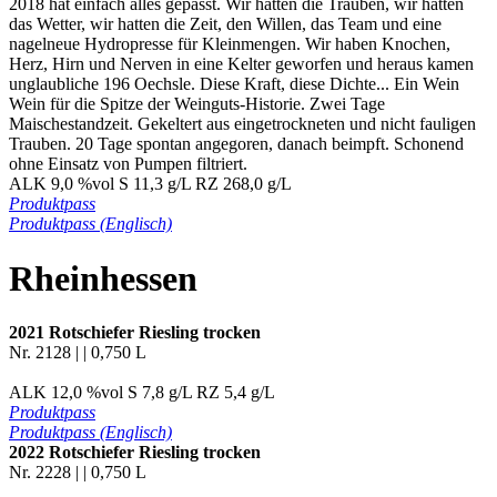
2018 hat einfach alles gepasst. Wir hatten die Trauben, wir hatten
das Wetter, wir hatten die Zeit, den Willen, das Team und eine
nagelneue Hydropresse für Kleinmengen. Wir haben Knochen,
Herz, Hirn und Nerven in eine Kelter geworfen und heraus kamen
unglaubliche 196 Oechsle. Diese Kraft, diese Dichte... Ein Wein
Wein für die Spitze der Weinguts-Historie. Zwei Tage
Maischestandzeit. Gekeltert aus eingetrockneten und nicht fauligen
Trauben. 20 Tage spontan angegoren, danach beimpft. Schonend
ohne Einsatz von Pumpen filtriert.
ALK 9,0 %vol S 11,3 g/L RZ 268,0 g/L
Produktpass
Produktpass (Englisch)
Rheinhessen
2021 Rotschiefer Riesling trocken
Nr. 2128 | | 0,750 L
ALK 12,0 %vol S 7,8 g/L RZ 5,4 g/L
Produktpass
Produktpass (Englisch)
2022 Rotschiefer Riesling trocken
Nr. 2228 | | 0,750 L