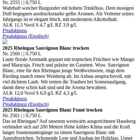
Nr. 2555 | | 0,750 L
Wahrhaft weicher Burgunder mit hohem Trinkfluss. Dem nussigen
Duft begegnen ausdrucksstarke gelbe Aromen. Als Vertreter seines
Jahrgangs ist er elegant frisch, mit moderatem Alkoholhalt.
ALK 11,5 %vol S 4,7 g/L RZ 3,9 g/L
Produktpass
Produktpass (Englisch)
2025 Rheingau Sauvignon Blanc trocken
Nr. 2560 | | 0,750 L
Laute florale Aromatik gepaart mit tropischen Früchten wie Mango
und Maracuja. Frisch und präzise im Gaumen. Wow. Sauvignon
Blanc, eine für den Rheingau junge Weißweinsorte, ringt dem
Riesling manch einen Weinberg ab. Im Anbau anspruchsvoll, mit
viel dichtem Laub. Wir ernten die Trauben bei Sonnenaufgang,
damit diese schön kalt sind und ihr Aroma bewahren.
ALK 12,0 %vol S 6,0 g/L RZ 4,3 g/L
Produktpass
Produktpass (Englisch)
2025 Rheingau Sauvignon Blanc Fumé trocken
Nr. 2561 | | 0,750 L
Das ist Rheingau? Auf unserem westwärts ausgerichteten Hausberg
verbinden sich auf 200 Metern Höhe kühles Klima und die Kraft
langer Sonnenuntergänge zu einem Sauvignon Blanc mit
Ausrufezeichen. Schonende Lese und Ausbau im Holzfass. Unser