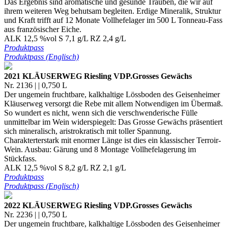
Das Ergebnis sind aromatische und gesunde Trauben, die wir auf
ihrem weiteren Weg behutsam begleiten. Erdige Mineralik, Struktur
und Kraft trifft auf 12 Monate Vollhefelager im 500 L Tonneau-Fass
aus französischer Eiche.
ALK 12,5 %vol S 7,1 g/L RZ 2,4 g/L
Produktpass
Produktpass (Englisch)
2021 KLÄUSERWEG Riesling VDP.Grosses Gewächs
Nr. 2136 | | 0,750 L
Der ungemein fruchtbare, kalkhaltige Lössboden des Geisenheimer
Kläuserweg versorgt die Rebe mit allem Notwendigen im Übermaß.
So wundert es nicht, wenn sich die verschwenderische Fülle
unmittelbar im Wein widerspiegelt: Das Grosse Gewächs präsentiert
sich mineralisch, aristrokratisch mit toller Spannung.
Charakterterstark mit enormer Länge ist dies ein klassischer Terroir-
Wein. Ausbau: Gärung und 8 Montage Vollhefelagerung im
Stückfass.
ALK 12,5 %vol S 8,2 g/L RZ 2,1 g/L
Produktpass
Produktpass (Englisch)
2022 KLÄUSERWEG Riesling VDP.Grosses Gewächs
Nr. 2236 | | 0,750 L
Der ungemein fruchtbare, kalkhaltige Lössboden des Geisenheimer