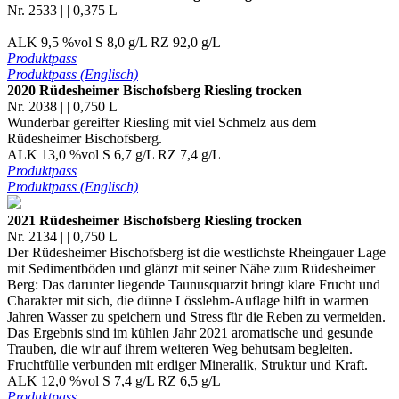
Nr. 2533 | | 0,375 L
ALK 9,5 %vol S 8,0 g/L RZ 92,0 g/L
Produktpass
Produktpass (Englisch)
2020 Rüdesheimer Bischofsberg Riesling trocken
Nr. 2038 | | 0,750 L
Wunderbar gereifter Riesling mit viel Schmelz aus dem
Rüdesheimer Bischofsberg.
ALK 13,0 %vol S 6,7 g/L RZ 7,4 g/L
Produktpass
Produktpass (Englisch)
2021 Rüdesheimer Bischofsberg Riesling trocken
Nr. 2134 | | 0,750 L
Der Rüdesheimer Bischofsberg ist die westlichste Rheingauer Lage
mit Sedimentböden und glänzt mit seiner Nähe zum Rüdesheimer
Berg: Das darunter liegende Taunusquarzit bringt klare Frucht und
Charakter mit sich, die dünne Lösslehm-Auflage hilft in warmen
Jahren Wasser zu speichern und Stress für die Reben zu vermeiden.
Das Ergebnis sind im kühlen Jahr 2021 aromatische und gesunde
Trauben, die wir auf ihrem weiteren Weg behutsam begleiten.
Fruchtfülle verbunden mit erdiger Mineralik, Struktur und Kraft.
ALK 12,0 %vol S 7,4 g/L RZ 6,5 g/L
Produktpass